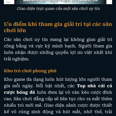
Giao diện trực quan của một sân chơi uy tín
Ưu điểm khi tham gia giải trí tại các sân
chơi lớn
Các sân chơi uy tín mang lại không gian giải trí
công bằng và cực kỳ minh bạch. Người tham gia
luôn nhận được những quyền lợi ưu việt nhất khi
trải nghiệm.
Kho trò chơi phong phú
Kho game đa dạng luôn hút lượng lớn người tham
gia mỗi ngày. Nổi bật nhất, các
Top nhà cái cá
cược bóng đá
luôn đem lại vô vàn kèo cược đỉnh
cao. Sân chơi đẳng cấp sẽ liên tục cho ra mắt thêm
nhiều trò mới mẻ. Giao diện sảnh cược được thiết
kế vô cùng sinh động và hút mắt, nhờ thế, trải