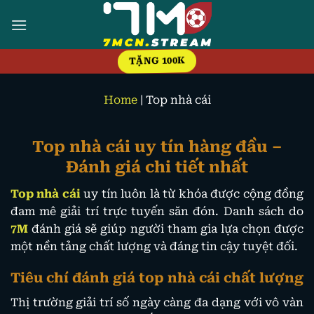
Bỏ
qua
nội
dung
TẶNG 100K
Home
|
Top nhà cái
Top nhà cái uy tín hàng đầu –
Đánh giá chi tiết nhất
Top nhà cái
uy tín luôn là từ khóa được cộng đồng
đam mê giải trí trực tuyến săn đón. Danh sách do
7M
đánh giá sẽ giúp người tham gia lựa chọn được
một nền tảng chất lượng và đáng tin cậy tuyệt đối.
Tiêu chí đánh giá top nhà cái chất lượng
Thị trường giải trí số ngày càng đa dạng với vô vàn