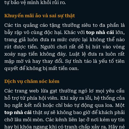
tự bảo vệ mình khỏi rủi ro.
Khuyến mãi ảo và sai sự thật
Các tin quảng cáo tặng thưởng siêu to đa phần là
bẫy rập vô cùng độc hại. Khác với
top nhà cái
lớn,
trang giả luôn đưa ra mức cược lại không thể nào
rút được tiền. Người chơi rất dễ bị hút vào vòng
xoáy nạp tiền không đáy. Luật lệ đưa ra luôn rất
mập mờ và hay thay đổi. Sự tỉnh táo là yếu tố tiên
quyết để không bị mất tiền oan.
Dịch vụ chăm sóc kém
Các trang web lừa gạt thường ngó lơ mọi yêu cầu
hỗ trợ từ phía hội viên. Khi xảy ra lỗi, hệ thống của
họ ngắt kết nối hoặc chỉ báo tự động qua loa. Một
top nhà cái
thật sự sẽ không bao giờ để khách phải
chờ lâu mỏi mòn. Các kênh liên lạc ở nơi kém uy tín
hay bị khóa ngang khi có tranh chấp xảy ra. Hãy né