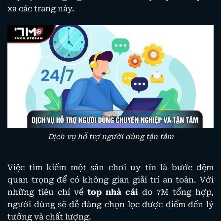
xa các trang này.
Dịch vụ hỗ trợ người dùng tận tâm
Việc tìm kiếm một sân chơi uy tín là bước đệm
quan trọng để có không gian giải trí an toàn. Với
những tiêu chí về
top nhà cái
do 7M tổng hợp,
người dùng sẽ dễ dàng chọn lọc được điểm đến lý
tưởng và chất lượng.