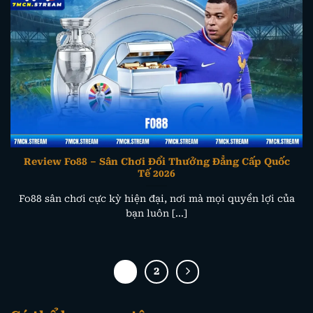
Review Fo88 – Sân Chơi Đổi Thưởng Đẳng Cấp Quốc
Tế 2026
Fo88 sân chơi cực kỳ hiện đại, nơi mà mọi quyền lợi của
bạn luôn [...]
1
2