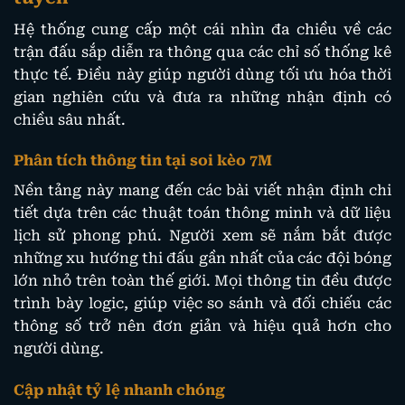
Hệ thống cung cấp một cái nhìn đa chiều về các
trận đấu sắp diễn ra thông qua các chỉ số thống kê
thực tế. Điều này giúp người dùng tối ưu hóa thời
gian nghiên cứu và đưa ra những nhận định có
chiều sâu nhất.
Phân tích thông tin tại soi kèo 7M
Nền tảng này mang đến các bài viết nhận định chi
tiết dựa trên các thuật toán thông minh và dữ liệu
lịch sử phong phú. Người xem sẽ nắm bắt được
những xu hướng thi đấu gần nhất của các đội bóng
lớn nhỏ trên toàn thế giới. Mọi thông tin đều được
trình bày logic, giúp việc so sánh và đối chiếu các
thông số trở nên đơn giản và hiệu quả hơn cho
người dùng.
Cập nhật tỷ lệ nhanh chóng