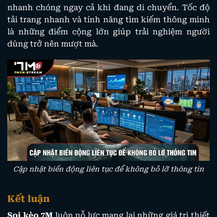
nhanh chóng ngay cả khi đang di chuyển. Tốc độ
tải trang nhanh và tính năng tìm kiếm thông minh
là những điểm cộng lớn giúp trải nghiệm người
dùng trở nên mượt mà.
Cập nhật biến động liên tục để không bỏ lỡ thông tin
Kết luận
Soi kèo 7M
luôn nỗ lực mang lại những giá trị thiết