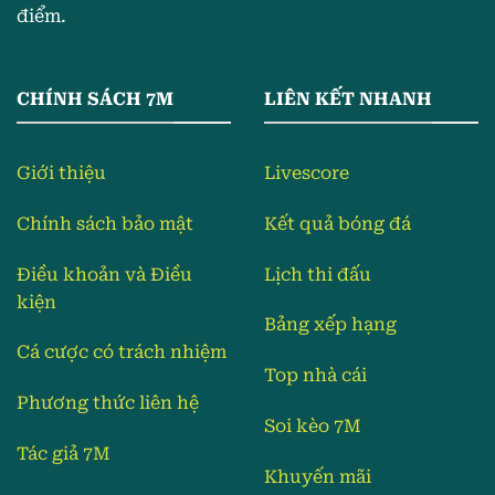
điểm.
CHÍNH SÁCH 7M
LIÊN KẾT NHANH
Giới thiệu
Livescore
Chính sách bảo mật
Kết quả bóng đá
Điều khoản và Điều
Lịch thi đấu
kiện
Bảng xếp hạng
Cá cược có trách nhiệm
Top nhà cái
Phương thức liên hệ
Soi kèo 7M
Tác giả 7M
Khuyến mãi