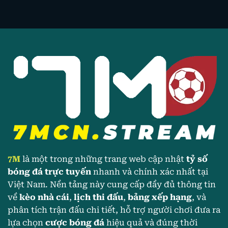
7M
là một trong những trang web cập nhật
tỷ số
bóng đá trực tuyến
nhanh và chính xác nhất tại
Việt Nam. Nền tảng này cung cấp đầy đủ thông tin
về
kèo nhà cái
,
lịch thi đấu
,
bảng xếp hạng
, và
phân tích trận đấu chi tiết, hỗ trợ người chơi đưa ra
lựa chọn
cược bóng đá
hiệu quả và đúng thời