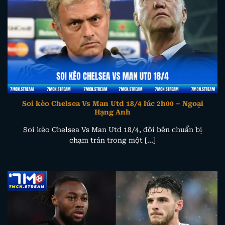
Soi kèo Chelsea Vs Man Utd 18/4 lúc 2h00 – Ngoại
Hạng Anh
Soi kèo Chelsea Vs Man Utd 18/4, đôi bên chuẩn bị
chạm trán trong một [...]