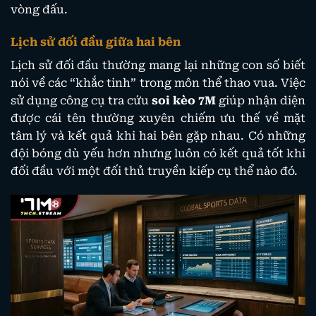
vòng đấu.
Lịch sử đối đầu giữa hai bên
Lịch sử đối đầu thường mang lại những con số biết
nói về các “khắc tinh” trong môn thể thao vua. Việc
sử dụng công cụ tra cứu
soi kèo 7M
giúp nhận diện
được cái tên thường xuyên chiếm ưu thế về mặt
tâm lý và kết quả khi hai bên gặp nhau. Có những
đội bóng dù yếu hơn nhưng luôn có kết quả tốt khi
đối đầu với một đối thủ truyền kiếp cụ thể nào đó.