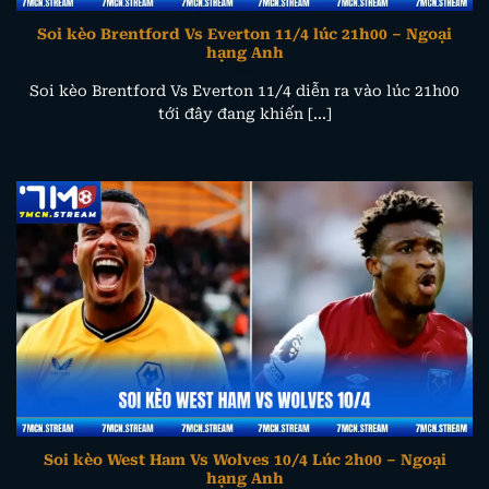
Soi kèo Brentford Vs Everton 11/4 lúc 21h00 – Ngoại
hạng Anh
Soi kèo Brentford Vs Everton 11/4 diễn ra vào lúc 21h00
tới đây đang khiến [...]
Soi kèo West Ham Vs Wolves 10/4 Lúc 2h00 – Ngoại
hạng Anh