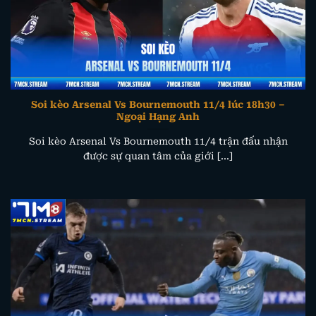
Soi kèo Arsenal Vs Bournemouth 11/4 lúc 18h30 –
Ngoại Hạng Anh
Soi kèo Arsenal Vs Bournemouth 11/4 trận đấu nhận
được sự quan tâm của giới [...]