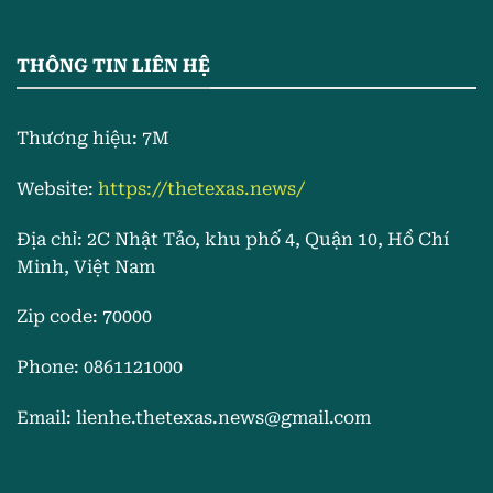
THÔNG TIN LIÊN HỆ
Thương hiệu: 7M
Website:
https://thetexas.news/
Địa chỉ: 2C Nhật Tảo, khu phố 4, Quận 10, Hồ Chí
Minh, Việt Nam
Zip code: 70000
Phone: 0861121000
Email:
lienhe.thetexas.news@gmail.com