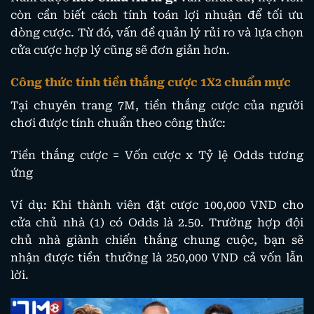
còn cần biết cách tính toán lợi nhuận để tối ưu
dòng cược. Từ đó, vấn đề quản lý rủi ro và lựa chọn
cửa cược hợp lý cũng sẽ đơn giản hơn.
Công thức tính tiền thắng cược 1X2 chuẩn mực
Tại chuyên trang 7M, tiền thắng cược của người
chơi được tính chuẩn theo công thức:
Tiền thắng cược = Vốn cược x Tỷ lệ Odds tương
ứng
Ví dụ: Khi thành viên đặt cược 100,000 VND cho
cửa chủ nhà (1) có Odds là 2.50. Trường hợp đội
chủ nhà giành chiến thắng chung cuộc, bạn sẽ
nhận được tiền thưởng là 250,000 VND cả vốn lẫn
lời.