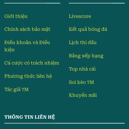
Giới thiệu
Livescore
Chính sách bảo mật
Kết quả bóng đá
Điều khoản và Điều
Lịch thi đấu
kiện
Bảng xếp hạng
Cá cược có trách nhiệm
Top nhà cái
Phương thức liên hệ
Soi kèo 7M
Tác giả 7M
Khuyến mãi
THÔNG TIN LIÊN HỆ