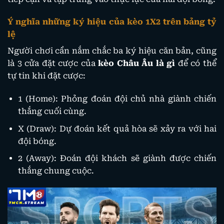
Ý nghĩa những ký hiệu của kèo 1X2 trên bảng tỷ
lệ
Người chơi cần nắm chắc ba ký hiệu căn bản, cũng
là 3 cửa đặt cược của
kèo Châu Âu là gì
để có thể
tự tin khi đặt cược:
1 (Home): Phỏng đoán đội chủ nhà giành chiến
thắng cuối cùng.
X (Draw): Dự đoán kết quả hòa sẽ xảy ra với hai
đội bóng.
2 (Away): Đoán đội khách sẽ giành được chiến
thắng chung cuộc.