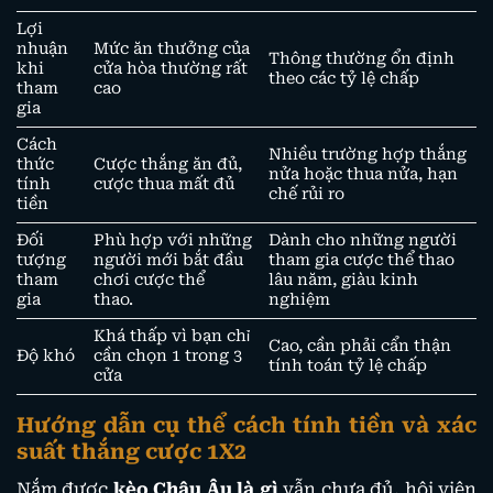
Lợi
nhuận
Mức ăn thưởng của
Thông thường ổn định
khi
cửa hòa thường rất
theo các tỷ lệ chấp
tham
cao
gia
Cách
Nhiều trường hợp thắng
thức
Cược thắng ăn đủ,
nửa hoặc thua nửa, hạn
tính
cược thua mất đủ
chế rủi ro
tiền
Đối
Phù hợp với những
Dành cho những người
tượng
người mới bắt đầu
tham gia cược thể thao
tham
chơi cược thể
lâu năm, giàu kinh
gia
thao.
nghiệm
Khá thấp vì bạn chỉ
Cao, cần phải cẩn thận
Độ khó
cần chọn 1 trong 3
tính toán tỷ lệ chấp
cửa
Hướng dẫn cụ thể cách tính tiền và xác
suất thắng cược 1X2
Nắm được
kèo Châu Âu là gì
vẫn chưa đủ, hội viên