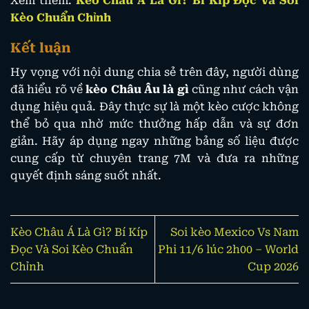
Xem thêm:
Kèo Châu Á Là Gì? Bí Kíp Đọc Và Soi
Kèo Chuẩn Chỉnh
Kết luận
Hy vọng với nội dung chia sẻ trên đây, người dùng
đã hiểu rõ về
kèo Châu Âu là gì
cũng như cách vận
dụng hiệu quả. Đây thực sự là một kèo cược không
thể bỏ qua nhờ mức thưởng hấp dẫn và sự đơn
giản. Hãy áp dụng ngay những bảng số liệu được
cung cấp từ chuyên trang 7M và đưa ra những
quyết định sáng suốt nhất.
Kèo Châu Á Là Gì? Bí Kíp
Soi kèo Mexico Vs Nam
Đọc Và Soi Kèo Chuẩn
Phi 11/6 lúc 2h00 – World
Chỉnh
Cup 2026