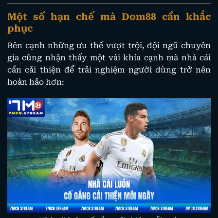
Một số hạn chế mà Dom88 cần khắc
phục
Bên cạnh những ưu thế vượt trội, đội ngũ chuyên
gia cũng nhận thấy một vài khía cạnh mà nhà cái
cần cải thiện để trải nghiệm người dùng trở nên
hoàn hảo hơn: