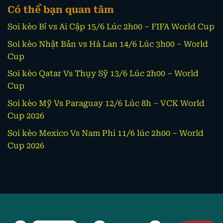
Có thể bạn quan tâm
Soi kèo Bỉ vs Ai Cập 15/6 Lúc 2h00 – FIFA World Cup
Soi kèo Nhật Bản vs Hà Lan 14/6 Lúc 3h00 – World
Cup
Soi kèo Qatar Vs Thụy Sỹ 13/6 Lúc 2h00 – World
Cup
Soi kèo Mỹ Vs Paraguay 12/6 Lúc 8h – VCK World
Cup 2026
Soi kèo Mexico Vs Nam Phi 11/6 lúc 2h00 – World
Cup 2026