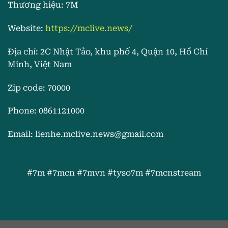
Thương hiệu: 7M
Website:
https://mclive.news/
Địa chỉ: 2C Nhật Tảo, khu phố 4, Quận 10, Hồ Chí
Minh, Việt Nam
Zip code: 70000
Phone: 0861121000
Email:
lienhe.mclive.news@gmail.com
#7m #7mcn #7mvn #tyso7m #7mcnstream