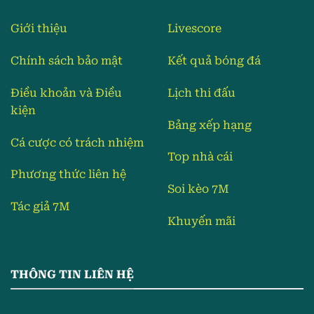
Giới thiệu
Livescore
Chính sách bảo mật
Kết quả bóng đá
Điều khoản và Điều
Lịch thi đấu
kiện
Bảng xếp hạng
Cá cược có trách nhiệm
Top nhà cái
Phương thức liên hệ
Soi kèo 7M
Tác giả 7M
Khuyến mãi
THÔNG TIN LIÊN HỆ