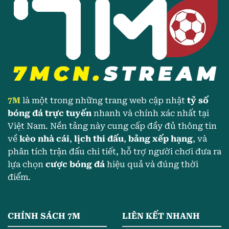
7M
là một trong những trang web cập nhật
tỷ số
bóng đá trực tuyến
nhanh và chính xác nhất tại
Việt Nam. Nền tảng này cung cấp đầy đủ thông tin
về
kèo nhà cái
,
lịch thi đấu
,
bảng xếp hạng
, và
phân tích trận đấu chi tiết, hỗ trợ người chơi đưa ra
lựa chọn
cược bóng đá
hiệu quả và đúng thời
điểm.
CHÍNH SÁCH 7M
LIÊN KẾT NHANH