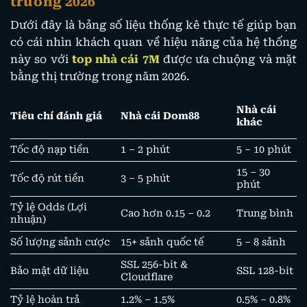
trường 2026
Dưới đây là bảng số liệu thống kê thực tế giúp bạn
có cái nhìn khách quan về hiệu năng của hệ thống
này so với
top nhà cái 7M
được ưa chuộng và mặt
bằng thị trường trong năm 2026.
Nhà cái
Tiêu chí đánh giá
Nhà cái Dom88
khác
Tốc độ nạp tiền
1 – 2 phút
5 – 10 phút
15 – 30
Tốc độ rút tiền
3 – 5 phút
phút
Tỷ lệ Odds (Lợi
Cao hơn 0.15 – 0.2
Trung bình
nhuận)
Số lượng sảnh cược
15+ sảnh quốc tế
5 – 8 sảnh
SSL 256-bit &
Bảo mật dữ liệu
SSL 128-bit
Cloudflare
Tỷ lệ hoàn trả
1.2% – 1.5%
0.5% – 0.8%