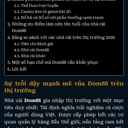
Thể thao trực tuyến
Casino live và game bài 3D
Nổ hũ và Xổ số với phần thưởng cạnh tranh
Những ưu điểm làm nên tên tuổi của nhà cái
Dom88
Bảng so sánh với các nhà cái trên thị trường 2026
Tiêu chí đánh giá
Nhà cái Dom88
Nhà cái khác
Một số hạn chế mà Dom88 cần khắc phục
Lời kết
Sự trỗi dậy mạnh mẽ của Dom88 trên
thị trường
Nhà cái
Dom88
gia nhập thị trường với một mục
tiêu duy nhất: Tái định nghĩa trải nghiệm cá cược
của người dùng Việt. Được cấp phép bởi các cơ
quan quản lý hàng đầu thế giới, nền tảng cam kết