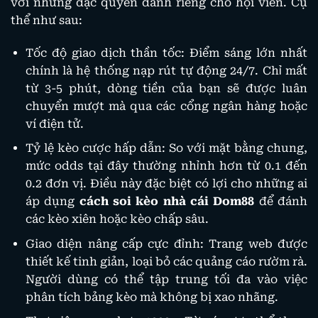
với những đặc quyền dành riêng cho hội viên. Cụ
thể như sau:
Tốc độ giao dịch thần tốc: Điểm sáng lớn nhất
chính là hệ thống nạp rút tự động 24/7. Chỉ mất
từ 3-5 phút, dòng tiền của bạn sẽ được luân
chuyển mượt mà qua các cổng ngân hàng hoặc
ví điện tử.
Tỷ lệ kèo cược hấp dẫn: So với mặt bằng chung,
mức odds tại đây thường nhỉnh hơn từ 0.1 đến
0.2 đơn vị. Điều này đặc biệt có lợi cho những ai
áp dụng
cách soi kèo nhà cái Dom88
để đánh
các kèo xiên hoặc kèo chấp sâu.
Giao diện nâng cấp cực đỉnh: Trang web được
thiết kế tinh giản, loại bỏ các quảng cáo rườm rà.
Người dùng có thể tập trung tối đa vào việc
phân tích bảng kèo mà không bị xao nhãng.