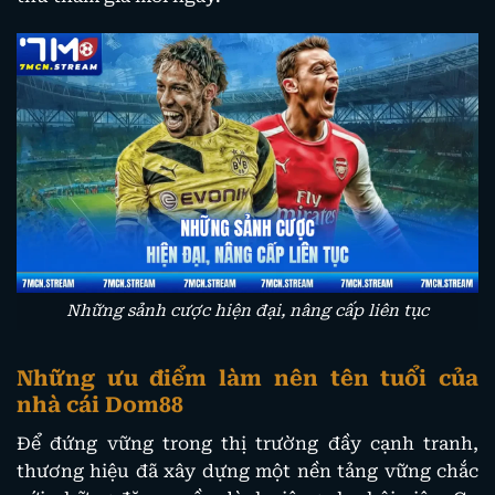
Những sảnh cược hiện đại, nâng cấp liên tục
Những ưu điểm làm nên tên tuổi của
nhà cái Dom88
Để đứng vững trong thị trường đầy cạnh tranh,
thương hiệu đã xây dựng một nền tảng vững chắc